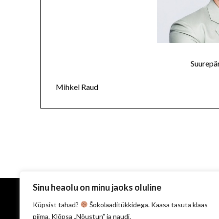
Suurepär
Mihkel Raud
Sinu heaolu on minu jaoks oluline
Küpsist tahad?
Šokolaaditükkidega. Kaasa tasuta klaas
Instagram
Facebook
LinkedIn
piima. Klõpsa „Nõustun” ja naudi.